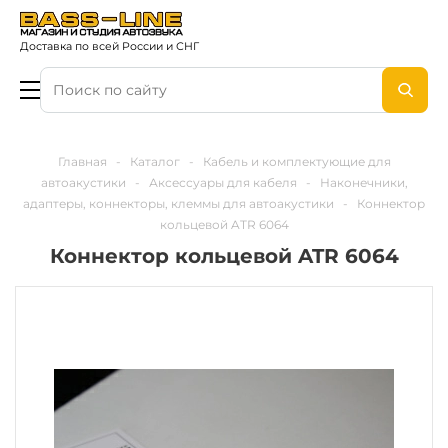
Доставка по всей России и СНГ
Главная
-
Каталог
-
Кабель и комплектующие для
автоакустики
-
Аксессуары для кабеля
-
Наконечники,
адаптеры, коннекторы, клеммы для автоакустики
-
Коннектор
кольцевой ATR 6064
Коннектор кольцевой ATR 6064