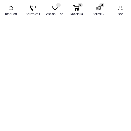
0
0
2026 © Продажа и установка автозвука.
Главная
Контакты
Избранное
Корзина
Бонусы
Вход
Доставка по всей России и СНГ
Bass-Line.ru
5 из 5
Оставить отзыв
Дмитрий Л.
16 февраля 2025 года
Оставлял Октавию А7, запрос был
за оговоренный бюджет сделать
хорошую качественную музыку
для повседневного
прослушивания под ключ.