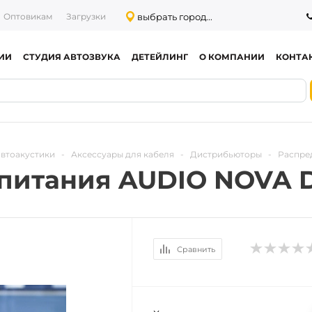
выбрать город...
Оптовикам
Загрузки
ИИ
СТУДИЯ АВТОЗВУКА
ДЕТЕЙЛИНГ
О КОМПАНИИ
КОНТА
автоакустики
-
Аксессуары для кабеля
-
Дистрибьюторы
-
Распре
питания AUDIO NOVA D
Сравнить