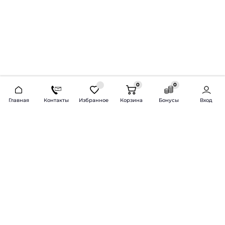
0
0
2026 © Продажа и установка автозвука.
Главная
Контакты
Избранное
Корзина
Бонусы
Вход
Доставка по всей России и СНГ
Bass-Line.ru
5 из 5
Оставить отзыв
Дмитрий Л.