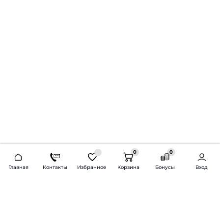
0
0
2026 © Продажа и установка автозвука.
Главная
Контакты
Избранное
Корзина
Бонусы
Вход
Доставка по всей России и СНГ
Bass-Line.ru
5 из 5