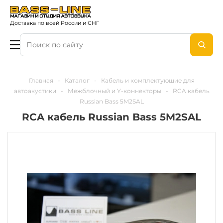
Доставка по всей России и СНГ
Главная
-
Каталог
-
Кабель и комплектующие для
автоакустики
-
Межблочный и Y-коннекторы
-
RCA кабель
Russian Bass 5M2SAL
RCA кабель Russian Bass 5M2SAL