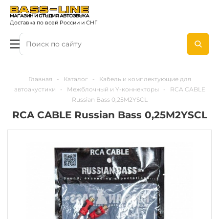
Доставка по всей России и СНГ
Главная
-
Каталог
-
Кабель и комплектующие для
автоакустики
-
Межблочный и Y-коннекторы
-
RCA CABLE
Russian Bass 0,25M2YSCL
RCA CABLE Russian Bass 0,25M2YSCL