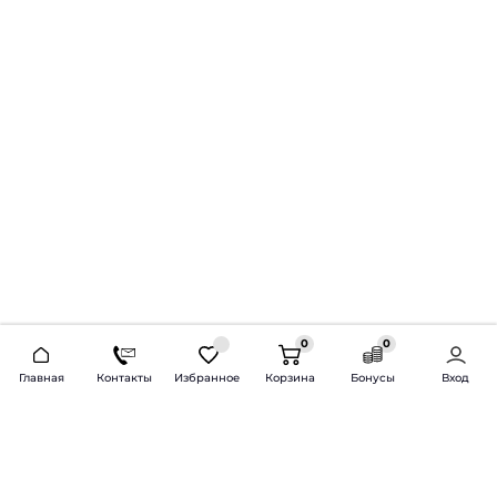
0
0
2026 © Продажа и установка автозвука.
Главная
Контакты
Избранное
Корзина
Бонусы
Вход
Доставка по всей России и СНГ
Bass-Line.ru
5 из 5