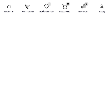
0
0
2026 © Продажа и установка автозвука.
Главная
Контакты
Избранное
Корзина
Бонусы
Вход
Доставка по всей России и СНГ
Bass-Line.ru
5 из 5
Оставить отзыв
Дмитрий Л.
16 февраля 2025 года
Оставлял Октавию А7, запрос был
за оговоренный бюджет сделать
хорошую качественную музыку
для повседневного
прослушивания под ключ.