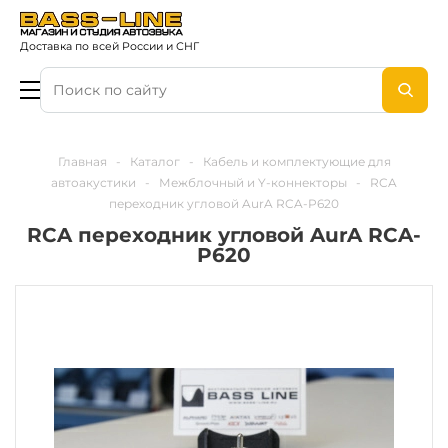
Доставка по всей России и СНГ
Главная
-
Каталог
-
Кабель и комплектующие для
автоакустики
-
Межблочный и Y-коннекторы
-
RCA
переходник угловой AurA RCA-P620
RCA переходник угловой AurA RCA-
P620