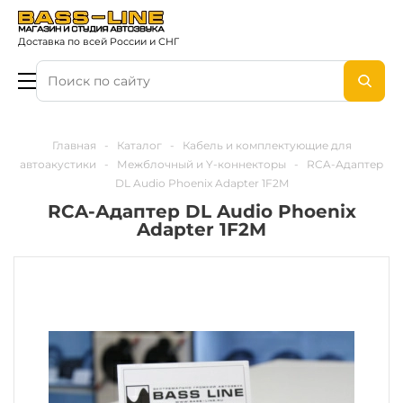
Доставка по всей России и СНГ
Главная
-
Каталог
-
Кабель и комплектующие для
автоакустики
-
Межблочный и Y-коннекторы
-
RCA-Адаптер
DL Audio Phoenix Adapter 1F2M
RCA-Адаптер DL Audio Phoenix
Adapter 1F2M