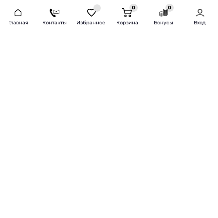
0
0
2026 © Продажа и установка автозвука.
Главная
Контакты
Избранное
Корзина
Бонусы
Вход
Доставка по всей России и СНГ
Bass-Line.ru
5 из 5
Оставить отзыв
Дмитрий Л.
16 февраля 2025 года
Оставлял Октавию А7, запрос был
за оговоренный бюджет сделать
хорошую качественную музыку
для повседневного
прослушивания под ключ.