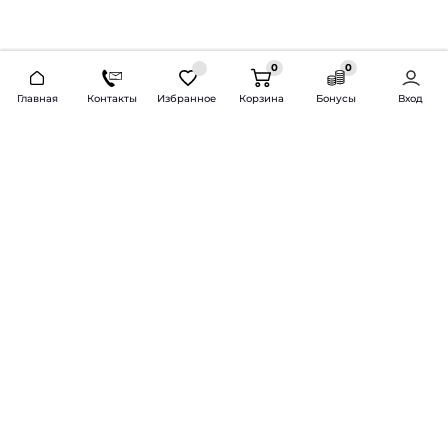
0
0
2026 © Продажа и установка автозвука.
Главная
Контакты
Избранное
Корзина
Бонусы
Вход
Доставка по всей России и СНГ
Bass-Line.ru
5 из 5
Оставить отзыв
Дмитрий Л.
16 февраля 2025 года
Оставлял Октавию А7, запрос был
за оговоренный бюджет сделать
хорошую качественную музыку