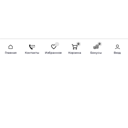
0
0
2026 © Продажа и установка автозвука.
Главная
Контакты
Избранное
Корзина
Бонусы
Вход
Доставка по всей России и СНГ
Bass-Line.ru
5 из 5
Оставить отзыв
Дмитрий Л.