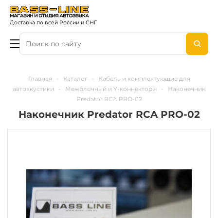
Доставка по всей России и СНГ
Главная
-
Каталог
-
Кабель и комплектующие для
автоакустики
-
Межблочный и Y-коннекторы
-
Наконечник
Predator RCA PRO-02
Наконечник Predator RCA PRO-02