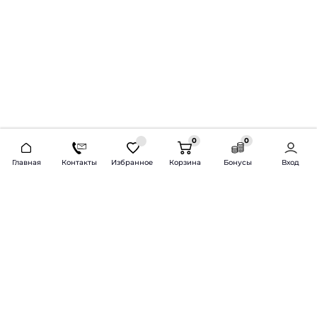
0
0
2026 © Продажа и установка автозвука.
Главная
Контакты
Избранное
Корзина
Бонусы
Вход
Доставка по всей России и СНГ
Bass-Line.ru
5 из 5
Оставить отзыв