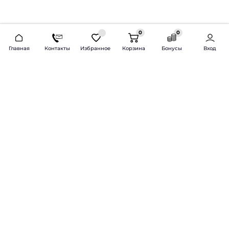
0
0
2026 © Продажа и установка автозвука.
Главная
Контакты
Избранное
Корзина
Бонусы
Вход
Доставка по всей России и СНГ
Bass-Line.ru
5 из 5
Оставить отзыв
Дмитрий Л.
16 февраля 2025 года
Оставлял Октавию А7, запрос был
за оговоренный бюджет сделать
хорошую качественную музыку