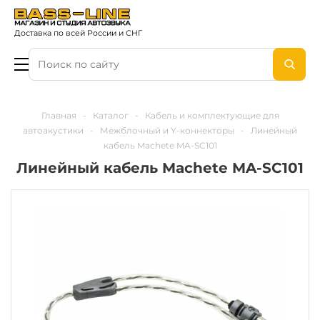
Доставка по всей России и СНГ
Главная
-
Каталог
-
Кабель и комплектующие для
автоакустики
-
Межблочный и Y-коннекторы
-
Линейный
кабель Machete MA-SC101
Линейный кабель Machete MA-SC101