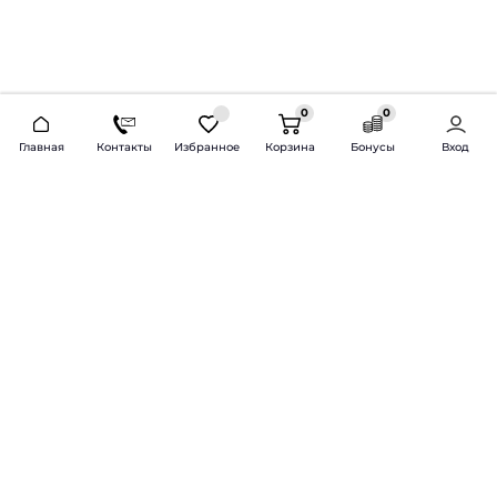
0
0
2026 © Продажа и установка автозвука.
Главная
Контакты
Избранное
Корзина
Бонусы
Вход
Доставка по всей России и СНГ
Bass-Line.ru
5 из 5
Оставить отзыв
Дмитрий Л.
16 февраля 2025 года
Оставлял Октавию А7, запрос был