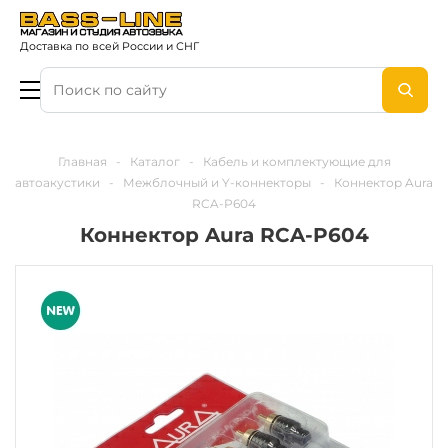
Доставка по всей России и СНГ
Главная
-
Каталог
-
Кабель и комплектующие для
автоакустики
-
Межблочный и Y-коннекторы
-
Коннектор Aura
RCA-P604
Коннектор Aura RCA-P604