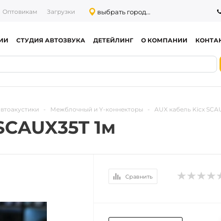
выбрать город...
Оптовикам
Загрузки
ИИ
СТУДИЯ АВТОЗВУКА
ДЕТЕЙЛИНГ
О КОМПАНИИ
КОНТА
автоакустики
-
Межблочный и Y-коннекторы
-
AUX кабель Kicx SCA
SCAUX35T 1м
Сравнить