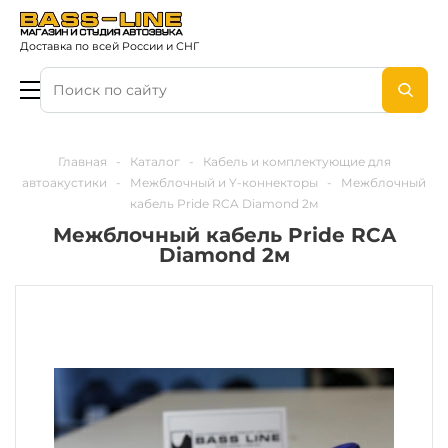
Доставка по всей России и СНГ
Главная
-
Каталог
-
Кабель и комплектующие для
автоакустики
-
Межблочный и Y-коннекторы
-
Межблочный
кабель Pride RCA Diamond 2м
Межблочный кабель Pride RCA
Diamond 2м