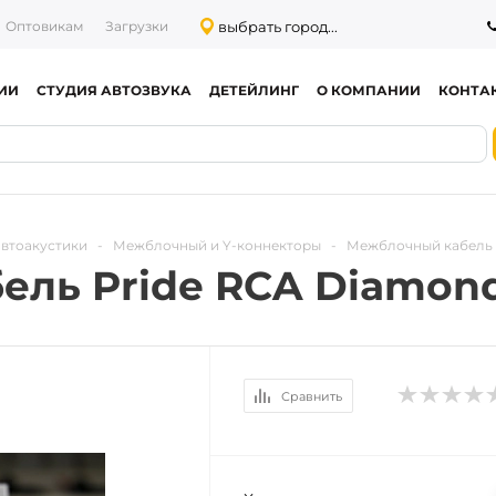
выбрать город...
Оптовикам
Загрузки
ИИ
СТУДИЯ АВТОЗВУКА
ДЕТЕЙЛИНГ
О КОМПАНИИ
КОНТА
автоакустики
-
Межблочный и Y-коннекторы
-
Межблочный кабель 
ль Pride RCA Diamond
Сравнить