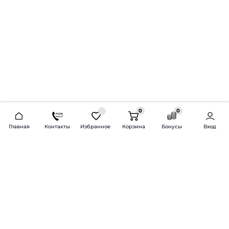
0
0
2026 © Продажа и установка автозвука.
Главная
Контакты
Избранное
Корзина
Бонусы
Вход
Доставка по всей России и СНГ
Bass-Line.ru
5 из 5
Оставить отзыв