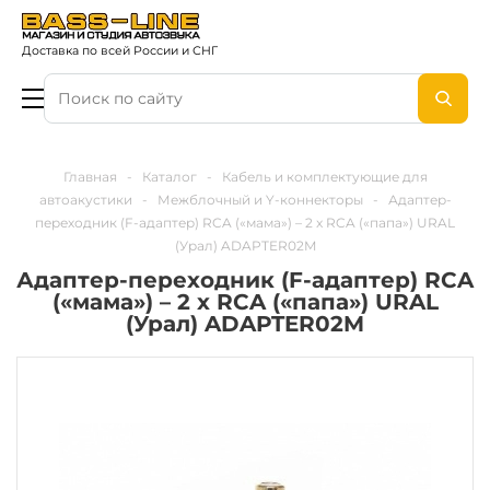
Доставка по всей России и СНГ
Главная
-
Каталог
-
Кабель и комплектующие для
автоакустики
-
Межблочный и Y-коннекторы
-
Адаптер-
переходник (F-адаптер) RCA («мама») – 2 x RCA («папа») URAL
(Урал) ADAPTER02M
Адаптер-переходник (F-адаптер) RCA
(«мама») – 2 x RCA («папа») URAL
(Урал) ADAPTER02M