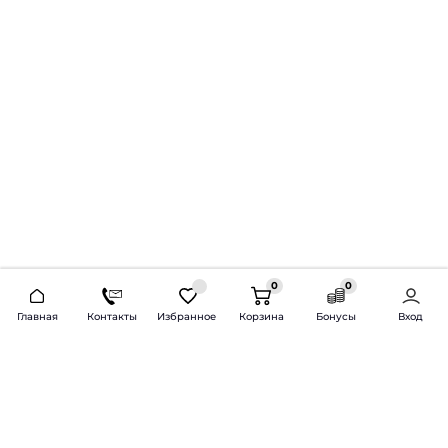
0
0
2026 © Продажа и установка автозвука.
Главная
Контакты
Избранное
Корзина
Бонусы
Вход
Доставка по всей России и СНГ
Bass-Line.ru
5 из 5