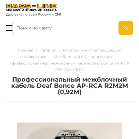
Доставка по всей России и СНГ
Главная
-
Каталог
-
Кабель и комплектующие для
автоакустики
-
Межблочный и Y-коннекторы
-
Профессиональный межблочный кабель Deaf Bonce AP-RCA
R2M2M (0,92M)
Профессиональный межблочный
кабель Deaf Bonce AP-RCA R2M2M
(0,92M)