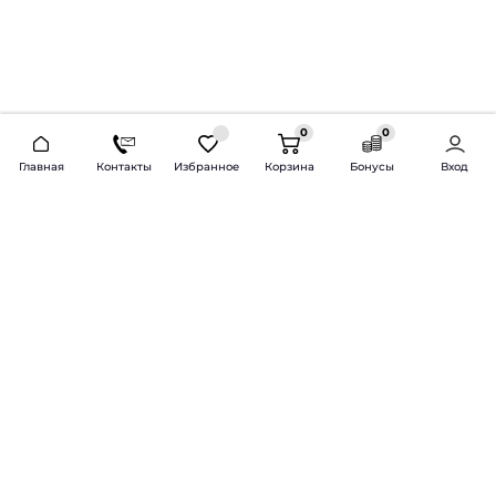
0
0
2026 © Продажа и установка автозвука.
Главная
Контакты
Избранное
Корзина
Бонусы
Вход
Доставка по всей России и СНГ
Bass-Line.ru
5 из 5
Оставить отзыв
Дмитрий Л.
16 февраля 2025 года