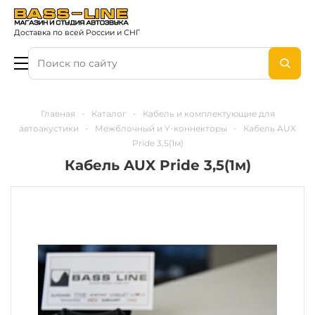
Доставка по всей России и СНГ
Главная
-
Каталог
-
Кабель и комплектующие для
автоакустики
-
Межблочный и Y-коннекторы
-
Кабель AUX
Pride 3,5(1м)
Кабель AUX Pride 3,5(1м)