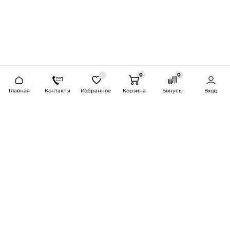
0
0
2026 © Продажа и установка автозвука.
Главная
Контакты
Избранное
Корзина
Бонусы
Вход
Доставка по всей России и СНГ
Bass-Line.ru
5 из 5
Оставить отзыв
Дмитрий Л.