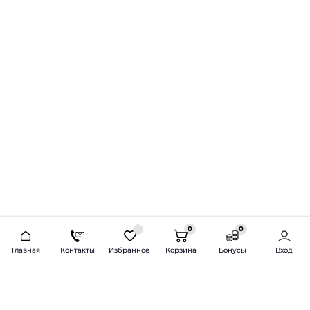
0
0
2026 © Продажа и установка автозвука.
Главная
Контакты
Избранное
Корзина
Бонусы
Вход
Доставка по всей России и СНГ
Bass-Line.ru