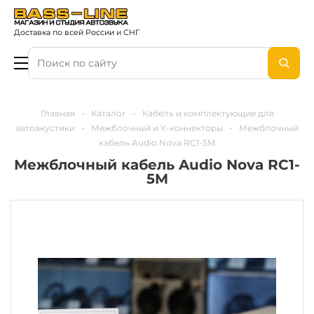
Доставка по всей России и СНГ
Главная
-
Каталог
-
Кабель и комплектующие для
автоакустики
-
Межблочный и Y-коннекторы
-
Межблочный
кабель Audio Nova RC1-5M
Межблочный кабель Audio Nova RC1-
5M