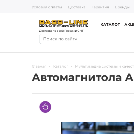
Условия оплаты
Доставка
Гарантия
Бренды
КАТАЛОГ
АКЦ
Доставка по всей России и СНГ
Главная
-
Каталог
-
Мультимедиа системы и качест
Автомагнитола A