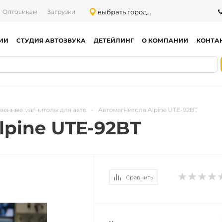
выбрать город...
Оптовикам
Загрузки
ИИ
СТУДИЯ АВТОЗВУКА
ДЕТЕЙЛИНГ
О КОМПАНИИ
КОНТА
венные магнитолы для авто
-
Автомагнитола Alpine UTE-92BT
lpine UTE-92BT
Сравнить