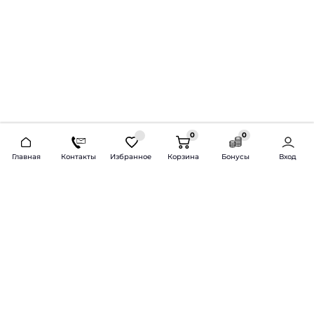
0
0
2026 © Продажа и установка автозвука.
Главная
Контакты
Избранное
Корзина
Бонусы
Вход
Доставка по всей России и СНГ
Bass-Line.ru
5 из 5
Оставить отзыв