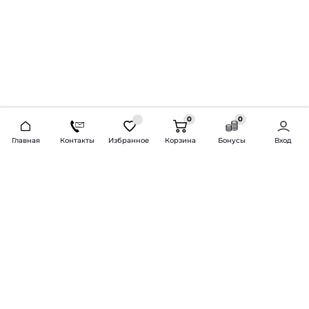
0
0
2026 © Продажа и установка автозвука.
Главная
Контакты
Избранное
Корзина
Бонусы
Вход
Доставка по всей России и СНГ
Bass-Line.ru
5 из 5
Оставить отзыв
Дмитрий Л.