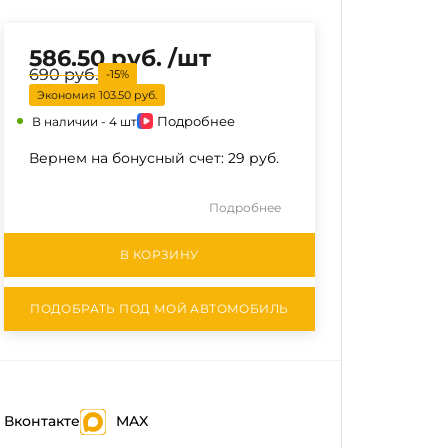
586.50 руб. /шт
690 руб.
690 руб.
-15%
-15%
Экономия
103.50 руб.
Подробнее
В наличии -
4 шт
Вернем на бонусный счет:
29 руб.
Подробнее
В КОРЗИНУ
ПОДОБРАТЬ ПОД МОЙ АВТОМОБИЛЬ
Вконтакте
MAX