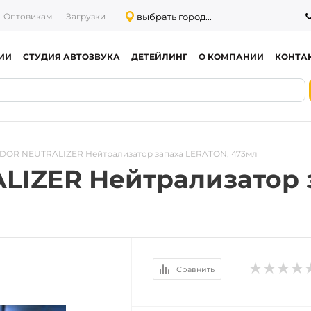
выбрать город...
Оптовикам
Загрузки
ИИ
СТУДИЯ АВТОЗВУКА
ДЕТЕЙЛИНГ
О КОМПАНИИ
КОНТА
DOR NEUTRALIZER Нейтрализатор запаха LERATON, 473мл
IZER Нейтрализатор 
Сравнить