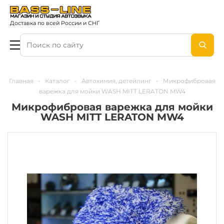
Доставка по всей России и СНГ
Главная
-
Каталог
-
Автохимия, детейлинг
-
Микрофибровая
варежка для мойки WASH MITT LERATON MW4
Микрофибровая варежка для мойки
WASH MITT LERATON MW4