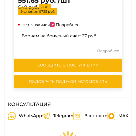
551.65 руб. /шт
649 руб.
649 руб.
-15%
-15%
Экономия
97.35 руб.
Подробнее
Нет в наличии
Вернем на бонусный счет:
27 руб.
Подробнее
СООБЩИТЬ О ПОСТУПЛЕНИИ
ПОДОБРАТЬ ПОД МОЙ АВТОМОБИЛЬ
КОНСУЛЬТАЦИЯ
WhatsApp
Telegram
Вконтакте
MAX