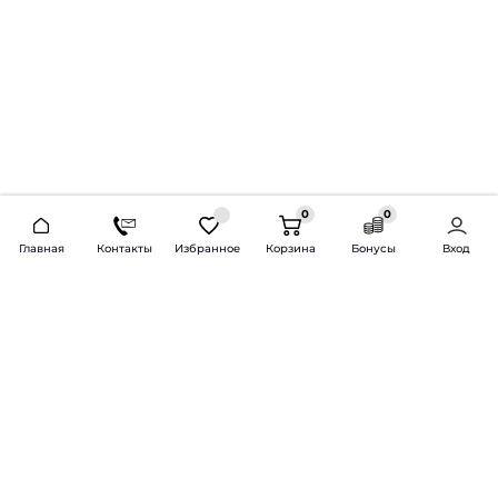
0
0
2026 © Продажа и установка автозвука.
Главная
Контакты
Избранное
Корзина
Бонусы
Вход
Доставка по всей России и СНГ
Bass-Line.ru
5 из 5
Оставить отзыв