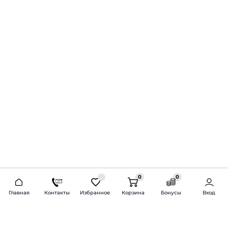
0
0
2026 © Продажа и установка автозвука.
Главная
Контакты
Избранное
Корзина
Бонусы
Вход
Доставка по всей России и СНГ
Bass-Line.ru