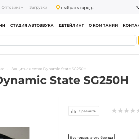
выбрать город...
Оптовикам
Загрузки
ИИ
СТУДИЯ АВТОЗВУКА
ДЕТЕЙЛИНГ
О КОМПАНИИ
КОНТА
ки
-
Защитная сетка Dynamic State SG250H
Dynamic State SG250H
Сравнить
Все товары этого бренда