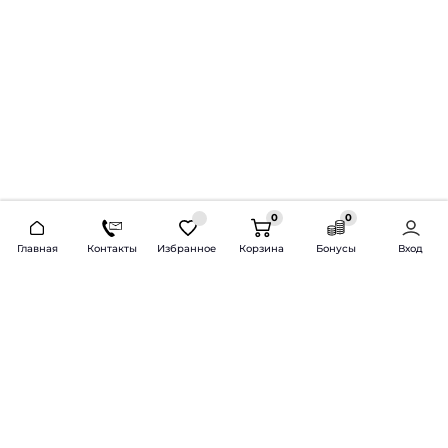
0
0
2026 © Продажа и установка автозвука.
Главная
Контакты
Избранное
Корзина
Бонусы
Вход
Доставка по всей России и СНГ
Bass-Line.ru
5 из 5
Оставить отзыв