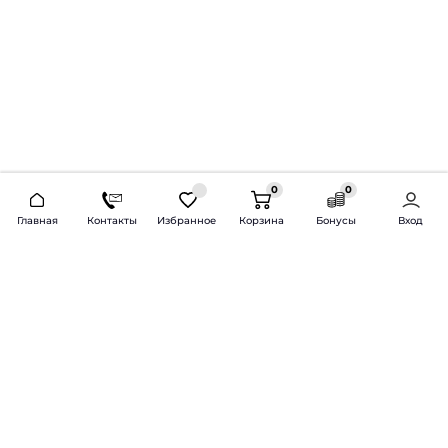
0
0
2026 © Продажа и установка автозвука.
Главная
Контакты
Избранное
Корзина
Бонусы
Вход
Доставка по всей России и СНГ
Bass-Line.ru
5 из 5
Оставить отзыв