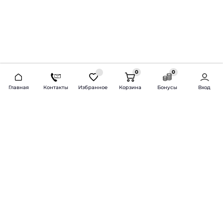
0
0
2026 © Продажа и установка автозвука.
Главная
Контакты
Избранное
Корзина
Бонусы
Вход
Доставка по всей России и СНГ
Bass-Line.ru
5 из 5
Оставить отзыв
Дмитрий Л.