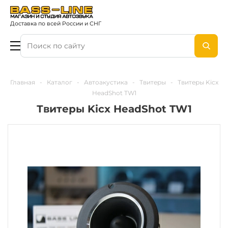
Доставка по всей России и СНГ
Главная
-
Каталог
-
Автоакустика
-
Твитеры
-
Твитеры Kicx
HeadShot TW1
Твитеры Kicx HeadShot TW1