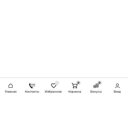
0
0
2026 © Продажа и установка автозвука.
Главная
Контакты
Избранное
Корзина
Бонусы
Вход
Доставка по всей России и СНГ
Bass-Line.ru
5 из 5