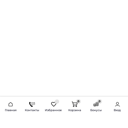
0
0
2026 © Продажа и установка автозвука.
Главная
Контакты
Избранное
Корзина
Бонусы
Вход
Доставка по всей России и СНГ
Bass-Line.ru