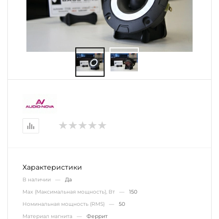
Характеристики
В наличии —
Да
Max (Максимальная мощность), Вт —
150
Номинальная мощность (RMS) —
50
Материал магнита —
Феррит