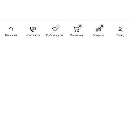
0
0
2026 © Продажа и установка автозвука.
Главная
Контакты
Избранное
Корзина
Бонусы
Вход
Доставка по всей России и СНГ
Bass-Line.ru
5 из 5
Оставить отзыв
Дмитрий Л.
16 февраля 2025 года
Оставлял Октавию А7, запрос был