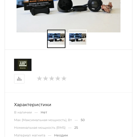
Характеристики
В наличии —
Нет
Max (Максимальная мощность), Вт —
50
Номинальная мощность (RMS) —
25
Материал магнита —
Неодим