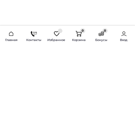
0
0
2026 © Продажа и установка автозвука.
Главная
Контакты
Избранное
Корзина
Бонусы
Вход
Доставка по всей России и СНГ
Bass-Line.ru
5 из 5
Оставить отзыв
Дмитрий Л.
16 февраля 2025 года
Оставлял Октавию А7, запрос был