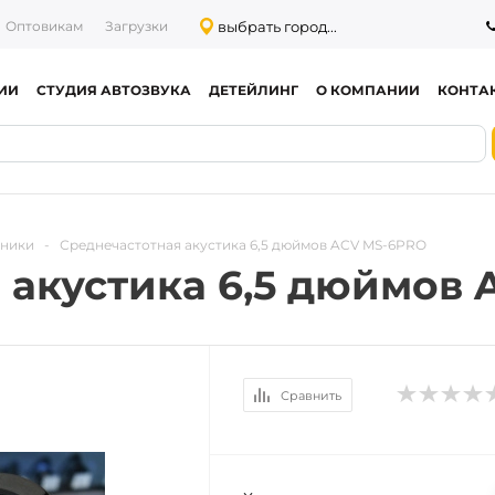
выбрать город...
Оптовикам
Загрузки
ИИ
СТУДИЯ АВТОЗВУКА
ДЕТЕЙЛИНГ
О КОМПАНИИ
КОНТА
тники
-
Среднечастотная акустика 6,5 дюймов ACV MS-6PRO
 акустика 6,5 дюймов
Сравнить