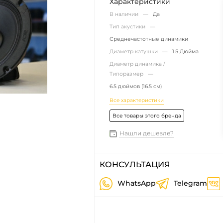
Характеристики
В наличии —
Да
Тип акустики —
Среднечастотные динамики
Диаметр катушки —
1.5 Дюйма
Диаметр динамика /
Типоразмер —
6.5 дюймов (16.5 см)
Все характеристики
Все товары этого бренда
Нашли дешевле?
КОНСУЛЬТАЦИЯ
WhatsApp
Telegram