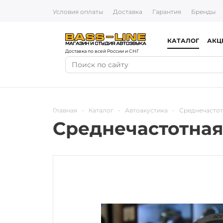
Условия оплаты
Доставка
Гарантия
Бренды
КАТАЛОГ
АКЦ
Доставка по всей России и СНГ
Главная
-
Каталог
-
Автоакустика
-
Среднечасто
Среднечастотная