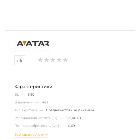
Характеристики
BL —
5,90
В наличии —
Нет
Тип акустики —
Среднечастотные динамики
Резонансная частота (Fs) —
125,00 Гц
Полная добротность (Qts) —
0,69
Все характеристики