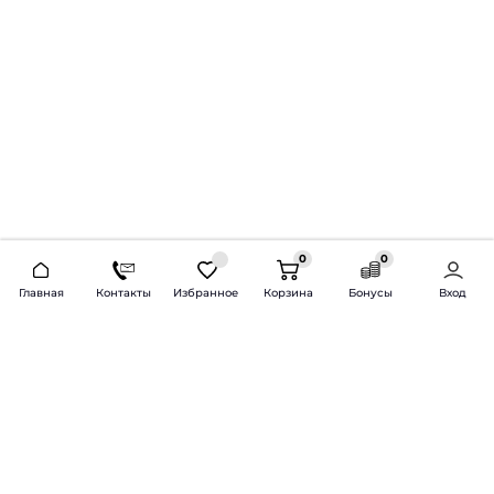
0
0
2026 © Продажа и установка автозвука.
Главная
Контакты
Избранное
Корзина
Бонусы
Вход
Доставка по всей России и СНГ
Bass-Line.ru
5 из 5
Оставить отзыв