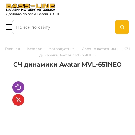
Доставка по всей России и СНГ
Главная
-
Каталог
-
Автоакустика
-
Среднечастотники
-
СЧ
динамики Avatar MVL-651NEO
СЧ динамики Avatar MVL-651NEO