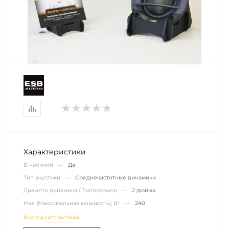
Характеристики
В наличии —
Да
Тип акустики —
Среднечастотные динамики
Диаметр динамика / Типоразмер —
2 дюйма
Max (Максимальная мощность), Вт —
240
Все характеристики