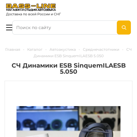
Доставка по всей России и СНГ
Главная
-
Каталог
-
Автоакустика
-
Среднечастотники
-
СЧ
Динамики ESB SinquemILAESB 5.050
СЧ Динамики ESB SinquemILAESB
5.050