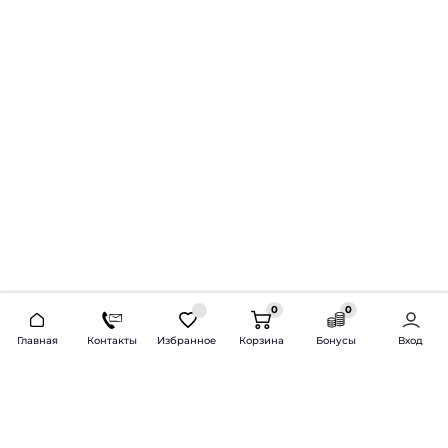
0
0
2026 © Продажа и установка автозвука.
Главная
Контакты
Избранное
Корзина
Бонусы
Вход
Доставка по всей России и СНГ
Bass-Line.ru
5 из 5