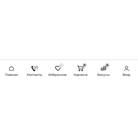
0
0
2026 © Продажа и установка автозвука.
Главная
Контакты
Избранное
Корзина
Бонусы
Вход
Доставка по всей России и СНГ
Bass-Line.ru
5 из 5
Оставить отзыв