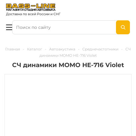
Доставка по всей России и СНГ
Главная
-
Каталог
-
Автоакустика
-
Среднечастотники
-
СЧ
динамики MOMO HE-716 Violet
СЧ динамики MOMO HE-716 Violet