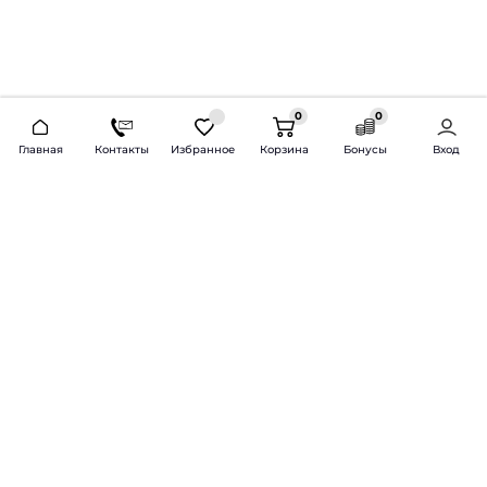
0
0
2026 © Продажа и установка автозвука.
Главная
Контакты
Избранное
Корзина
Бонусы
Вход
Доставка по всей России и СНГ
Bass-Line.ru
5 из 5
Оставить отзыв
Дмитрий Л.
16 февраля 2025 года
Оставлял Октавию А7, запрос был