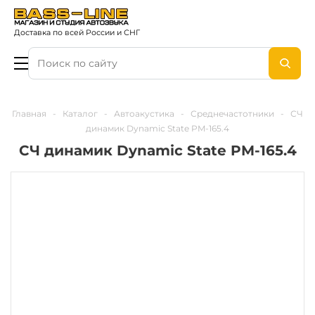
Доставка по всей России и СНГ
Главная
-
Каталог
-
Автоакустика
-
Среднечастотники
-
СЧ
динамик Dynamic State PM-165.4
СЧ динамик Dynamic State PM-165.4