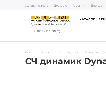
Условия оплаты
Доставка
Гарантия
Бренды
КАТАЛОГ
АКЦ
Доставка по всей России и СНГ
Главная
-
Каталог
-
Автоакустика
-
Среднечасто
СЧ динамик Dynam