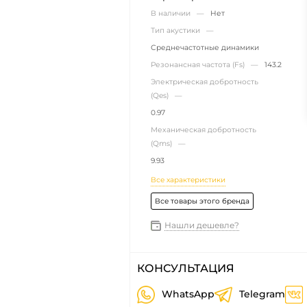
В наличии —
Нет
Тип акустики —
Среднечастотные динамики
Резонансная частота (Fs) —
143.2
Электрическая добротность
(Qes) —
0.97
Механическая добротность
(Qms) —
9.93
Все характеристики
Все товары этого бренда
Нашли дешевле?
КОНСУЛЬТАЦИЯ
WhatsApp
Telegram