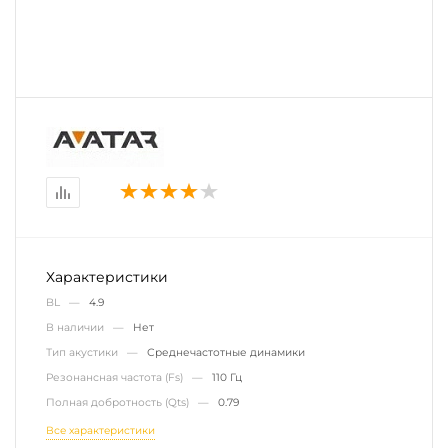
Характеристики
BL —
4.9
В наличии —
Нет
Тип акустики —
Среднечастотные динамики
Резонансная частота (Fs) —
110 Гц
Полная добротность (Qts) —
0.79
Все характеристики