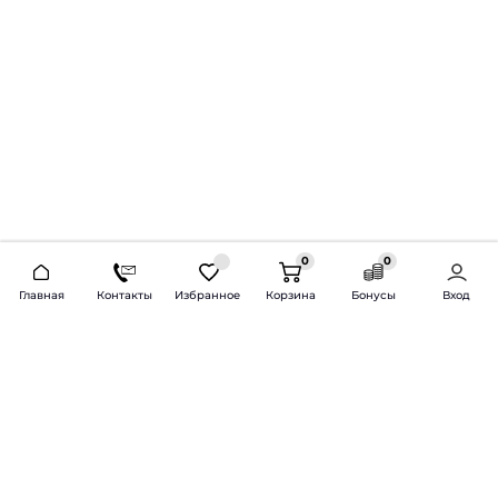
0
0
2026 © Продажа и установка автозвука.
Главная
Контакты
Избранное
Корзина
Бонусы
Вход
Доставка по всей России и СНГ
Bass-Line.ru
5 из 5
Оставить отзыв