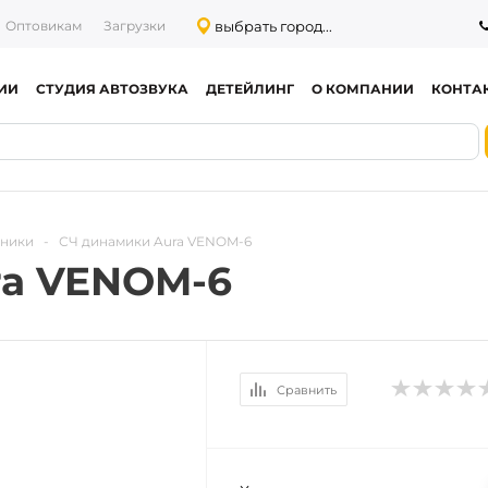
выбрать город...
Оптовикам
Загрузки
ИИ
СТУДИЯ АВТОЗВУКА
ДЕТЕЙЛИНГ
О КОМПАНИИ
КОНТА
тники
-
СЧ динамики Aura VENOM-6
ra VENOM-6
Сравнить