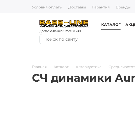
Условия оплаты
Доставка
Гарантия
Бренды
КАТАЛОГ
АКЦ
Доставка по всей России и СНГ
Главная
-
Каталог
-
Автоакустика
-
Среднечасто
СЧ динамики Au