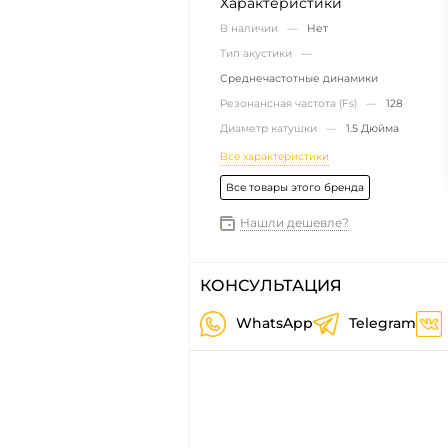
Характеристики
В наличии —
Нет
Тип акустики —
Среднечастотные динамики
Резонансная частота (Fs) —
128
Диаметр катушки —
1.5 Дюйма
Все характеристики
Все товары этого бренда
Нашли дешевле?
КОНСУЛЬТАЦИЯ
WhatsApp
Telegram