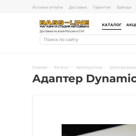
Условия оплаты
Доставка
Гарантия
Бренды
КАТАЛОГ
АКЦ
Доставка по всей России и СНГ
Главная
-
Каталог
-
Автоакустика
-
Штатные реш
Адаптер Dynamic