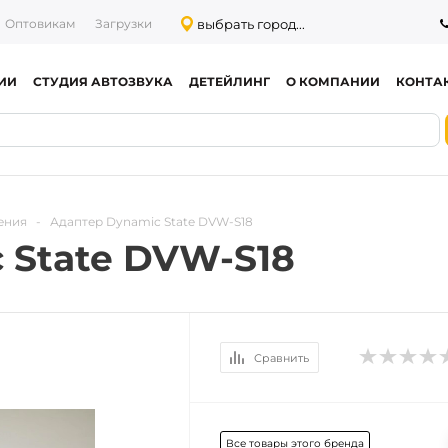
выбрать город...
Оптовикам
Загрузки
ИИ
СТУДИЯ АВТОЗВУКА
ДЕТЕЙЛИНГ
О КОМПАНИИ
КОНТА
ения
-
Адаптер Dynamic State DVW-S18
 State DVW-S18
Сравнить
Все товары этого бренда