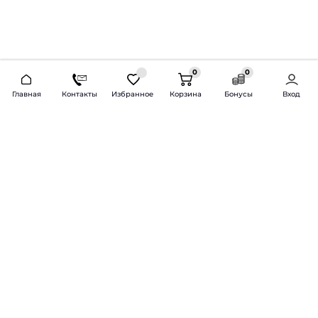
0
0
2026 © Продажа и установка автозвука.
Главная
Контакты
Избранное
Корзина
Бонусы
Вход
Доставка по всей России и СНГ
Bass-Line.ru
5 из 5
Оставить отзыв
Дмитрий Л.
16 февраля 2025 года
Оставлял Октавию А7, запрос был