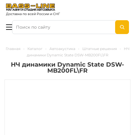
Доставка по всей России и СНГ
Главная
-
Каталог
-
Автоакустика
-
Штатные решения
-
НЧ
динамики Dynamic State DSW-MB200FL\FR
НЧ динамики Dynamic State DSW-
MB200FL\FR