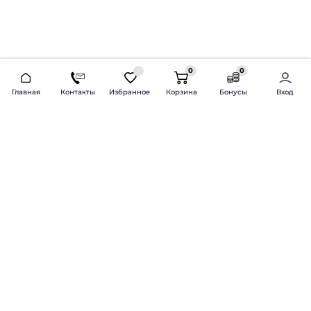
0
0
2026 © Продажа и установка автозвука.
Главная
Контакты
Избранное
Корзина
Бонусы
Вход
Доставка по всей России и СНГ
Bass-Line.ru
5 из 5
Оставить отзыв
Дмитрий Л.
16 февраля 2025 года
Оставлял Октавию А7, запрос был