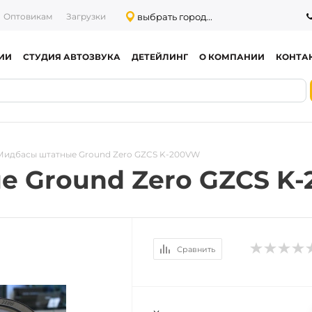
выбрать город...
Оптовикам
Загрузки
ИИ
СТУДИЯ АВТОЗВУКА
ДЕТЕЙЛИНГ
О КОМПАНИИ
КОНТА
Мидбасы штатные Ground Zero GZCS K-200VW
е Ground Zero GZCS K
Сравнить