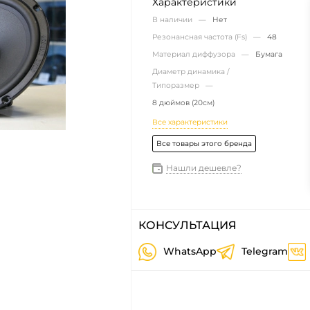
Характеристики
В наличии —
Нет
Резонансная частота (Fs) —
48
Материал диффузора —
Бумага
Диаметр динамика /
Типоразмер —
8 дюймов (20см)
Все характеристики
Все товары этого бренда
Нашли дешевле?
КОНСУЛЬТАЦИЯ
WhatsApp
Telegram