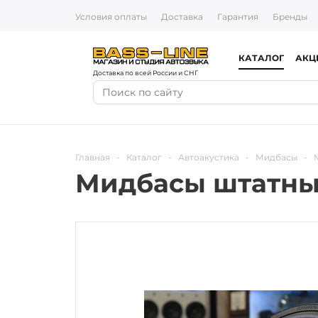
Условия оплаты
Доставка
Гарантия
Бренды
КАТАЛОГ
АКЦ
Доставка по всей России и СНГ
Главная
-
Каталог
-
Автоакустика
-
Мидбасы
-
Мидбасы штатны