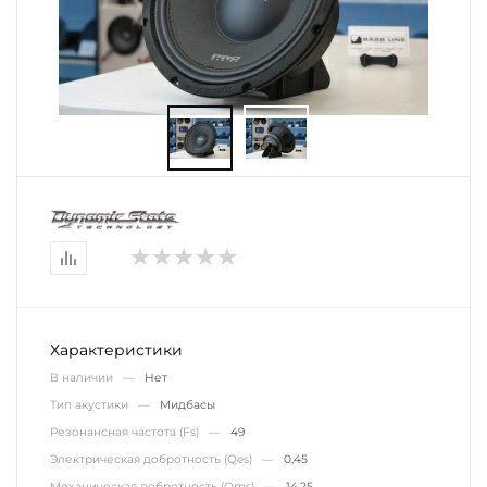
Характеристики
В наличии —
Нет
Тип акустики —
Мидбасы
Резонансная частота (Fs) —
49
Электрическая добротность (Qes) —
0,45
Механическая добротность (Qms) —
14,25