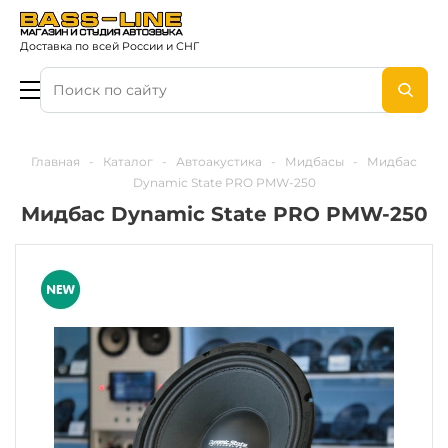
Доставка по всей России и СНГ
Главная
-
Каталог
-
Автоакустика
-
Мидбасы
-
Мидбас
Dynamic State PRO PMW-250
Мидбас Dynamic State PRO PMW-250