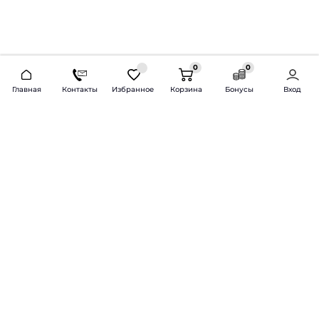
0
0
2026 © Продажа и установка автозвука.
Главная
Контакты
Избранное
Корзина
Бонусы
Вход
Доставка по всей России и СНГ
Bass-Line.ru
5 из 5
Оставить отзыв
Дмитрий Л.
16 февраля 2025 года
Оставлял Октавию А7, запрос был