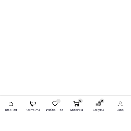
0
0
2026 © Продажа и установка автозвука.
Главная
Контакты
Избранное
Корзина
Бонусы
Вход
Доставка по всей России и СНГ
Bass-Line.ru